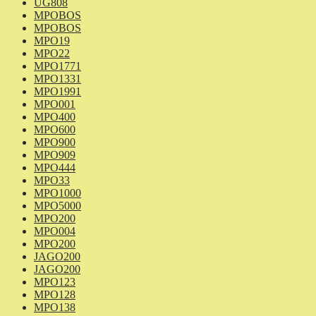
UG808
MPOBOS
MPOBOS
MPO19
MPO22
MPO1771
MPO1331
MPO1991
MPO001
MPO400
MPO600
MPO900
MPO909
MPO444
MPO33
MPO1000
MPO5000
MPO200
MPO004
MPO200
JAGO200
JAGO200
MPO123
MPO128
MPO138